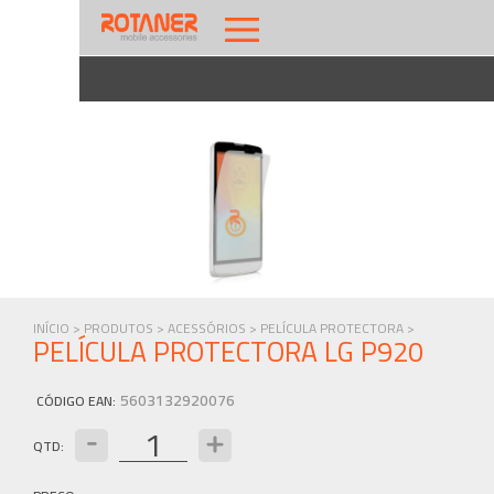
INÍCIO >
PRODUTOS >
ACESSÓRIOS >
PELÍCULA PROTECTORA >
PELÍCULA PROTECTORA LG P920
5603132920076
CÓDIGO EAN
:
QTD: