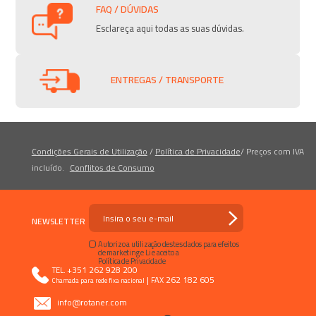
FAQ / DÚVIDAS
Esclareça aqui todas as suas dúvidas.
ENTREGAS / TRANSPORTE
Condições Gerais de Utilização
/
Política de Privacidade
/
Preços com IVA
incluído.
Conflitos de Consumo
NEWSLETTER
Autorizo a utilização destes dados para efeitos
de marketing e Li e aceito a
Política de Privacidade
+351 262 928 200
TEL.
|
262 182 605
FAX
Chamada para rede fixa nacional
info@rotaner.com