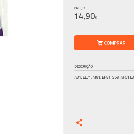
PREÇO
14,90
€
COMPRAR
DESCRIÇÃO
A31, EL71, M81, EF81, S68, AF51