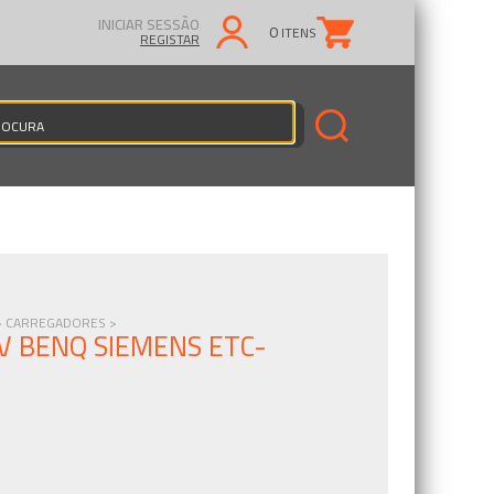
INICIAR SESSÃO
0
ITENS
REGISTAR
>
CARREGADORES >
V BENQ SIEMENS ETC-