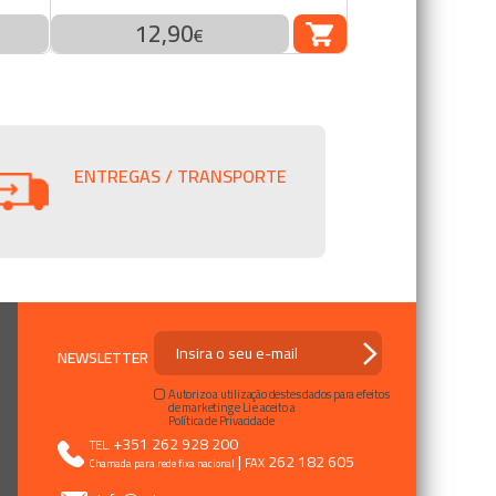
12,90
COMPRAR
€
ENTREGAS / TRANSPORTE
NEWSLETTER
Autorizo a utilização destes dados para efeitos
de marketing e Li e aceito a
Política de Privacidade
+351 262 928 200
TEL.
|
262 182 605
FAX
Chamada para rede fixa nacional