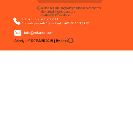
Autorizo a utilização destes dados para efeitos
de marketing e Li e aceito a
Política de Privacidade
+351 262 928 200
TEL.
|
262 182 605
FAX
Chamada para rede fixa nacional
info@rotaner.com
Copyright © ROTANER 2018 | By