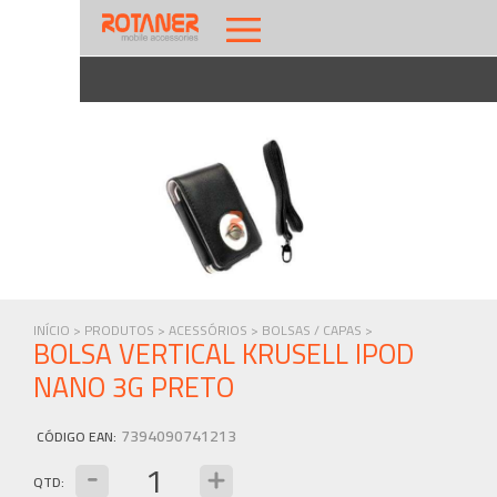
INÍCIO >
PRODUTOS >
ACESSÓRIOS >
BOLSAS / CAPAS >
BOLSA VERTICAL KRUSELL IPOD
NANO 3G PRETO
7394090741213
CÓDIGO EAN
:
QTD: