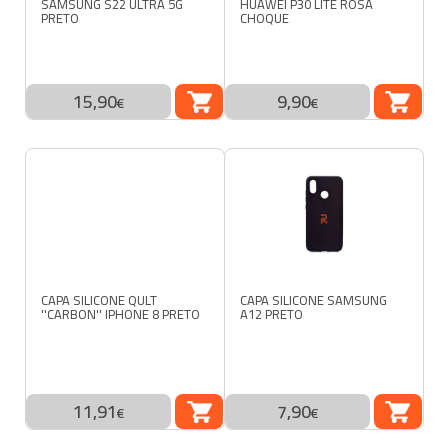
SAMSUNG S22 ULTRA 5G
HUAWEI P30 LITE ROSA
PRETO
CHOQUE
15,90
9,90
COMPRAR
COM
€
€
CAPA SILICONE QULT
CAPA SILICONE SAMSUNG
''CARBON'' IPHONE 8 PRETO
A12 PRETO
11,91
7,90
COMPRAR
COM
€
€