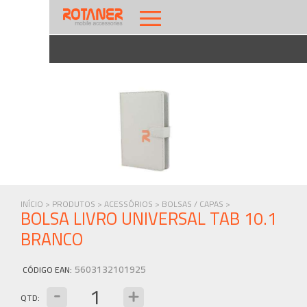
INÍCIO >
PRODUTOS >
ACESSÓRIOS >
BOLSAS / CAPAS >
BOLSA LIVRO UNIVERSAL TAB 10.1
BRANCO
5603132101925
CÓDIGO EAN
:
QTD: