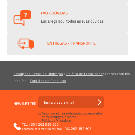
FAQ / DÚVIDAS
Esclareça aqui todas as suas dúvidas.
ENTREGAS / TRANSPORTE
Condições Gerais de Utilização
/
Política de Privacidade
/
Preços com IVA
incluído.
Conflitos de Consumo
NEWSLETTER
Autorizo a utilização destes dados para efeitos
de marketing e Li e aceito a
Política de Privacidade
+351 262 928 200
TEL.
|
262 182 605
FAX
Chamada para rede fixa nacional