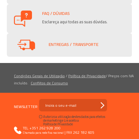
FAQ / DÚVIDAS
Esclareça aqui todas as suas dúvidas.
ENTREGAS / TRANSPORTE
Condições Gerais de Utilização
/
Política de Privacidade
/
Preços com IVA
incluído.
Conflitos de Consumo
NEWSLETTER
Autorizo a utilização destes dados para efeitos
de marketing e Li e aceito a
Política de Privacidade
+351 262 928 200
TEL.
|
262 182 605
FAX
Chamada para rede fixa nacional