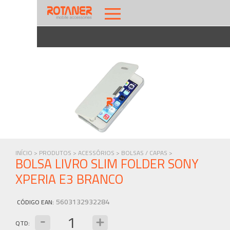
INÍCIO >
PRODUTOS >
ACESSÓRIOS >
BOLSAS / CAPAS >
BOLSA LIVRO SLIM FOLDER SONY
XPERIA E3 BRANCO
5603132932284
CÓDIGO EAN
:
QTD: