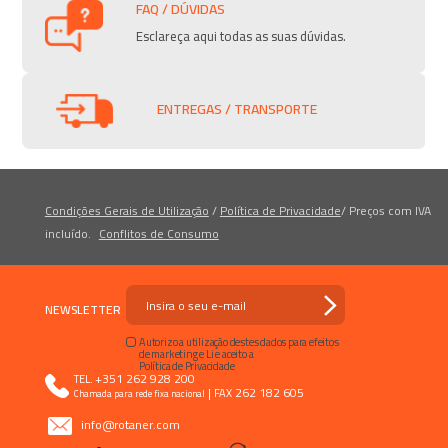
FAQ / DÚVIDAS
Esclareça aqui todas as suas dúvidas.
ENTREGAS / TRANSPORTE
Condições Gerais de Utilização
/
Política de Privacidade
/
Preços com IVA
incluído.
Conflitos de Consumo
NEWSLETTER
Autorizo a utilização destes dados para efeitos
de marketing e Li e aceito a
Política de Privacidade
+351 262 928 200
TEL.
|
262 182 605
FAX
Chamada para rede fixa nacional
info@rotaner.com