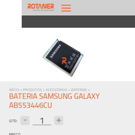
INÍCIO >
PRODUTOS >
ACESSÓRIOS >
BATERIAS >
BATERIA SAMSUNG GALAXY
AB553446CU
QTD:
PREÇO