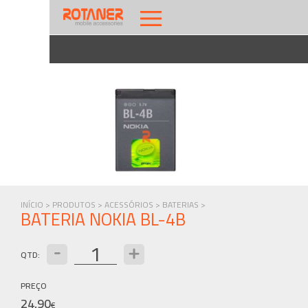
INÍCIO >
PRODUTOS >
ACESSÓRIOS >
BATERIAS >
BATERIA NOKIA BL-4B
QTD:
PREÇO
24,90
€