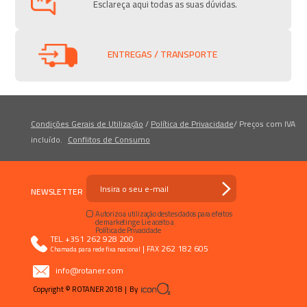
Esclareça aqui todas as suas dúvidas.
ENTREGAS / TRANSPORTE
Condições Gerais de Utilização
/
Política de Privacidade
/
Preços com IVA
incluído.
Conflitos de Consumo
NEWSLETTER
Autorizo a utilização destes dados para efeitos
de marketing e Li e aceito a
Política de Privacidade
+351 262 928 200
TEL.
|
262 182 605
FAX
Chamada para rede fixa nacional
info@rotaner.com
Copyright © ROTANER 2018 | By