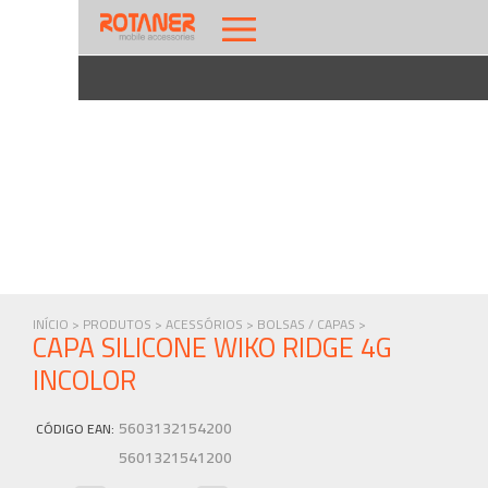
INÍCIO >
PRODUTOS >
ACESSÓRIOS >
BOLSAS / CAPAS >
CAPA SILICONE WIKO RIDGE 4G
INCOLOR
5603132154200
CÓDIGO EAN
:
5601321541200