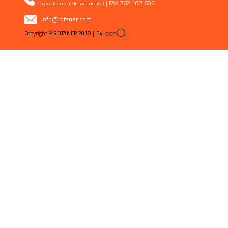
|
262 182 605
FAX
Chamada para rede fixa nacional
info@rotaner.com
Copyright © ROTANER 2018 | By