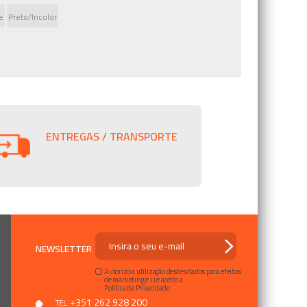
e
Preto/Incolor
ENTREGAS / TRANSPORTE
NEWSLETTER
Autorizo a utilização destes dados para efeitos
de marketing e Li e aceito a
Política de Privacidade
+351 262 928 200
TEL.